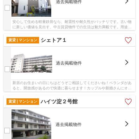
過去掲載物件
安心して住める軽量鉄骨なら、耐震性や耐久性がバッチリです。古い物
に新しい価値を見出す、中古賃貸物件での生活は魅力満載です。用途に
合わせて使用ができるバルコニー付きの物件に...
シェトア１
賃貸 | マンション
過去掲載物件
新居のお住まいの日にちはどうぞご相談してくださいね！ベランダがあ
ると、開放感があるので快適に暮らせます！カップルや新婚さんにオス
スメ物件で二人で入居できます！バルコニー面...
ハイツ淀２号館
賃貸 | マンション
過去掲載物件