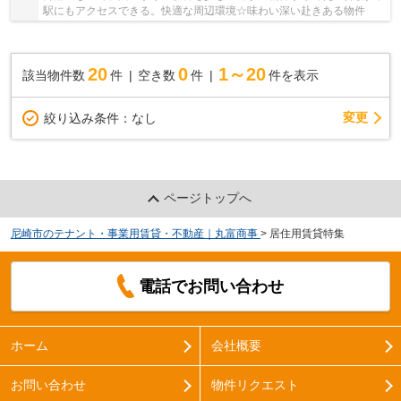
駅にもアクセスできる。快適な周辺環境☆味わい深い赴きある物件
20
0
1～20
該当物件数
件
空き数
件
件を表示
変更
絞り込み条件：
なし
ページトップへ
尼崎市のテナント・事業用賃貸・不動産｜丸富商事
>
居住用賃貸特集
電話でお問い合わせ
ホーム
会社概要
お問い合わせ
物件リクエスト