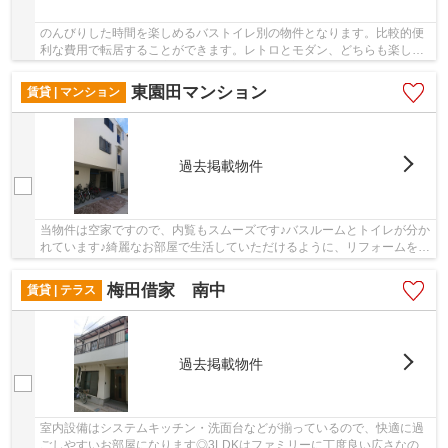
のんびりした時間を楽しめるバストイレ別の物件となります。比較的便
利な費用で転居することができます。レトロとモダン、どちらも楽しめ
るのがこちらの文化住宅です。1台で通年の温度...
東園田マンション
賃貸 | マンション
過去掲載物件
当物件は空家ですので、内覧もスムーズです♪バスルームとトイレが分か
れています♪綺麗なお部屋で生活していただけるように、リフォームを行
っています♪パソコンが使える快適な生活、イ...
梅田借家 南中
賃貸 | テラス
過去掲載物件
室内設備はシステムキッチン・洗面台などが揃っているので、快適に過
ごしやすいお部屋になります◎3LDKはファミリーに丁度良い広さなので