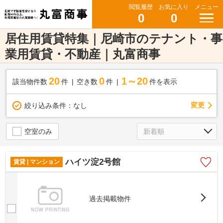
閲覧履歴
お気に入り
メニュー
0
0
居住用賃貸特集｜尼崎市のテナント・事
業用賃貸・不動産｜丸富商事
20
0
1～20
該当物件数
件
空き数
件
件を表示
変更
絞り込み条件：
なし
空室のみ
ハイツ淀2号館
賃貸 | マンション
過去掲載物件