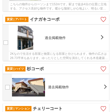
こちらの物件からローソンまで152mです。駅まで徒歩4分の位置に立地
する、アクセス良好な物件です。暖かな陽射しが心地よい、明るい室内
のマンションとなっています。こちらはマンショ...
イナガキコーポ
賃貸 | アパート
過去掲載物件
2Kなので生活する部屋と物置になる部屋と分けられます。物件の広さは
26.73平米もあります。ゆったりとした空間を演出してくれる木造建築物
件。月々4万円のお部屋なので、経済的にも安...
杉コーポ
賃貸 | ハイツ
過去掲載物件
チェリーコート
賃貸 | マンション