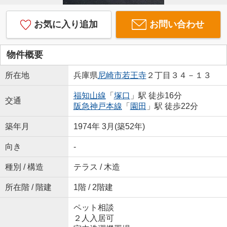
お気に入り追加
お問い合わせ
物件概要
所在地
兵庫県
尼崎市
若王寺
２丁目３４－１３
福知山線
「
塚口
」駅 徒歩16分
交通
阪急神戸本線
「
園田
」駅 徒歩22分
築年月
1974年 3月(築52年)
向き
-
種別 / 構造
テラス / 木造
所在階 / 階建
1階 / 2階建
ペット相談
２人入居可