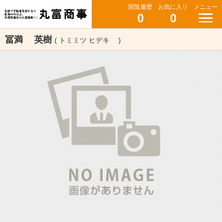
閲覧履歴
お気に入り
メニュー
0
0
冨満 英樹
( トミミツ ヒデキ )