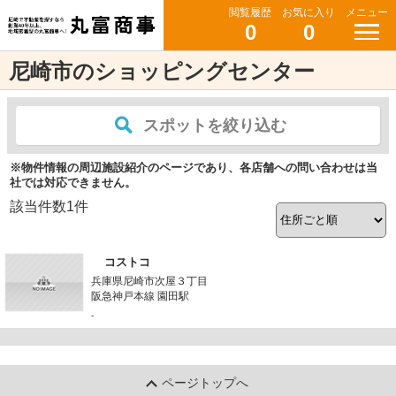
閲覧履歴
お気に入り
メニュー
0
0
尼崎市のショッピングセンター
スポットを絞り込む
※物件情報の周辺施設紹介のページであり、各店舗への問い合わせは当
社では対応できません。
該当件数
1
件
コストコ
兵庫県尼崎市次屋３丁目
阪急神戸本線 園田駅
-
ページトップへ