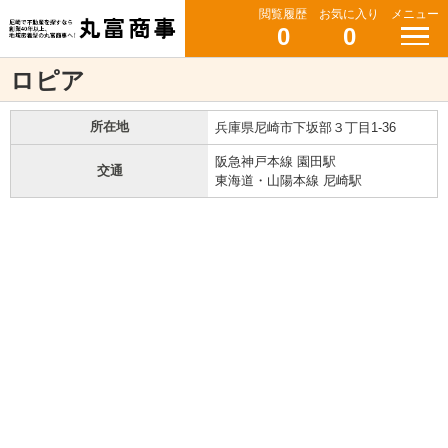
閲覧履歴
お気に入り
メニュー
0
0
ロピア
所在地
兵庫県尼崎市下坂部３丁目1-36
阪急神戸本線 園田駅
交通
東海道・山陽本線 尼崎駅